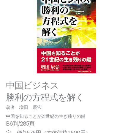
中国ビジネス
勝利の方程式を解く
著者 増田 辰宏
中国を知ることが21世紀の生き残りの鍵
B6判/285頁
定 価/1,575円（本体価格1,500円）