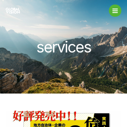
内
容
を
ス
キ
ッ
services
プ